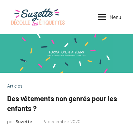
Menu
Suzette
Formations
et
décolle
animations
sur
les
l'égalité
&
étiquett
Articles
éducation
Des vêtements non genrés pour les
enfants ?
à
la
par
Suzette
9 décembre 2020