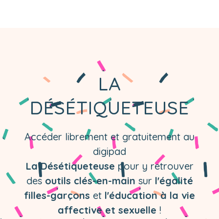
LA
DÉSÉTIQUETEUSE
Accéder librement et gratuitement au
digipad
La Désétiqueteuse
pour y retrouver
des
outils clés-en-main
sur
l'égalité
filles-garçons
et
l'éducation à la vie
affective et sexuelle
!