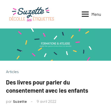
Menu
Suzette
Formations
et
décolle
animations
sur
les
l'égalité
&
étiquett
Articles
éducation
Des livres pour parler du
consentement avec les enfants
à
la
par
Suzette
9 avril 2022