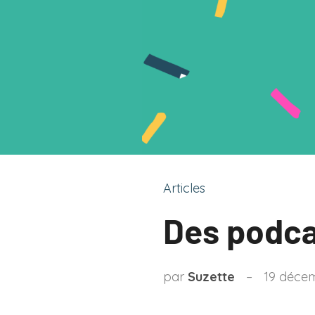
Articles
Des podca
par
Suzette
19 déce