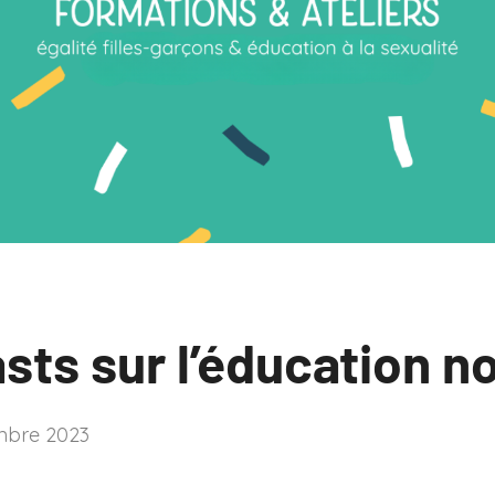
à
la
sexualité
sts sur l’éducation n
mbre 2023